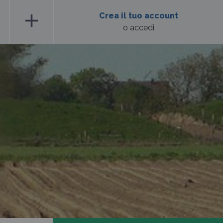
add
Crea il tuo account
o accedi