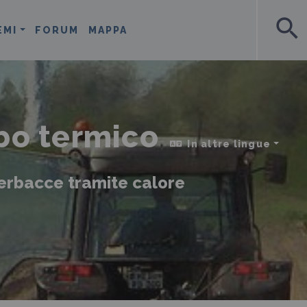
search
EMI
FORUM
MAPPA
bo termico
In altre lingue
 erbacce tramite calore