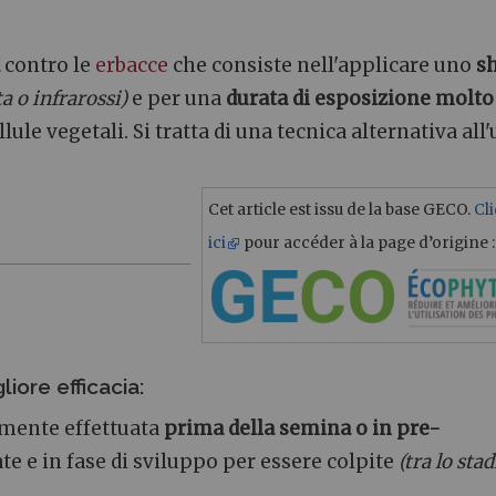
contro le
erbacce
che consiste nell'applicare uno
s
a o infrarossi)
e per una
durata di esposizione molto
lule vegetali. Si tratta di una tecnica alternativa all
Cet article est issu de la base GECO.
Cl
ici
pour accéder à la page d’origine :
iore efficacia:
lmente effettuata
prima della semina o in pre-
 e in fase di sviluppo per essere colpite
(tra lo stad