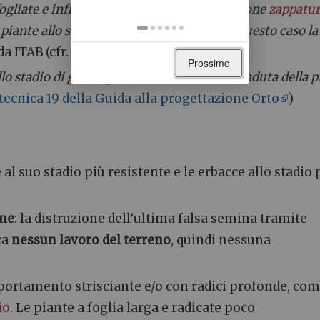
ifogliate e infine un passaggio in combinazione
zappatu
piante allo stadio 3-4 foglie della soia (in questo caso la
 ITAB (cfr. bibliografia).
Prossimo
llo stadio di germoglio, poi dallo stadio di caduta della 
tecnica 19 della Guida alla progettazione Orto
)
 al suo stadio più resistente e le erbacce allo stadio 
ine
: la distruzione dell’ultima falsa semina tramite
ca
nessun lavoro del terreno
, quindi nessuna
 portamento strisciante e/o con radici profonde, com
io
. Le piante a foglia larga e radicate poco