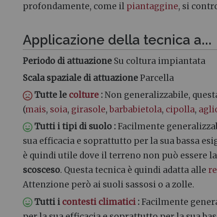
profondamente, come il
piantaggine
, si cont
Applicazione della tecnica a...
Periodo di attuazione
Su coltura impiantata
Scala spaziale di attuazione
Parcella
Tutte le
colture
:
Non generalizzabile, quest
(
mais
,
soia
,
girasole
,
barbabietola
,
cipolla
,
agli
Tutti i tipi di suolo
:
Facilmente generalizzabi
sua efficacia e soprattutto per la sua bassa esi
è quindi utile dove il terreno non può essere la
scosceso
. Questa tecnica è quindi adatta alle
r
Attenzione però ai suoli sassosi o a zolle.
Tutti i
contesti climatici
:
Facilmente general
per la sua efficacia e soprattutto per la sua b