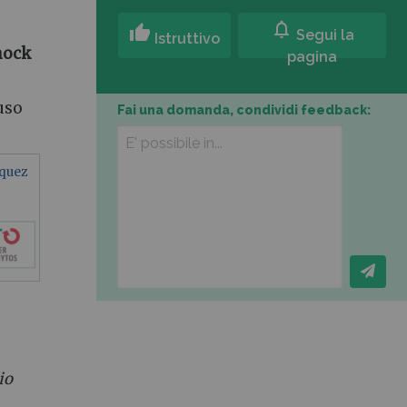
notifications
thumb_up
Segui la
Istruttivo
hock
pagina
'uso
Fai una domanda, condividi feedback:
iquez
io