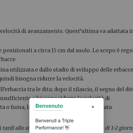
velocità di avanzamento. Quest’ultima va adattata i
 posizionati a circa 15 cm dal suolo. Lo scopo è rego
rbacce.
a utilizzata e dallo stadio di sviluppo delle erbacce
uindi bisogna ridurre la velocità.
’erbaccia tra le dita; dopo il rilascio, il segno del di
 insufficiente e bisogna ridurre la velocità di
×
Benvenuto
ta o fuma, la velocità può essere aumentata.
ardi allo stadio cotiledoni chiusi (finestra di 1-2 giorni