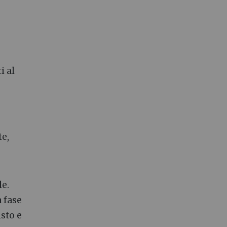
i al
te,
le.
a fase
sto e