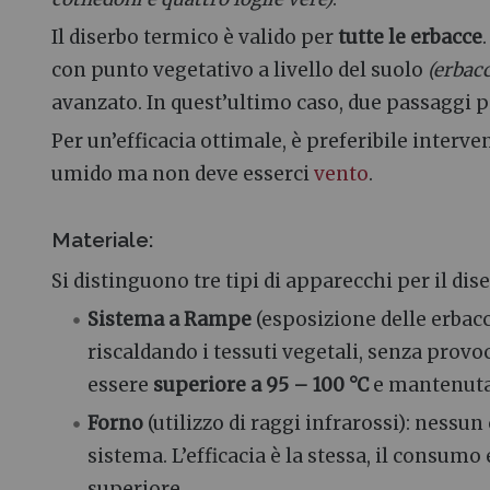
Il diserbo termico è valido per
tutte le erbacce
con punto vegetativo a livello del suolo
(erbacc
avanzato. In quest’ultimo caso, due passaggi pi
Per un’efficacia ottimale, è preferibile interv
umido ma non deve esserci
vento
.
Materiale:
Si distinguono tre tipi di apparecchi per il di
Sistema a Rampe
(esposizione delle erbacc
riscaldando i tessuti vegetali, senza pro
essere
superiore a 95 – 100 °C
e mantenuta
Forno
(utilizzo di raggi infrarossi): nessu
sistema. L’efficacia è la stessa, il consum
superiore.