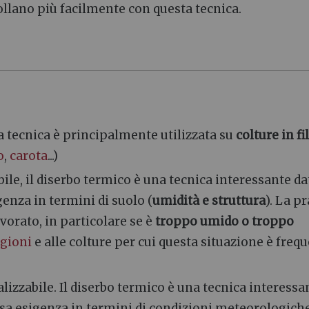
rollano più facilmente con questa tecnica.
a tecnica è principalmente utilizzata su
colture in fi
o
,
carota
...)
le, il diserbo termico è una tecnica interessante da
genza in termini di suolo (
umidità e struttura
). La pr
vorato, in particolare se è
troppo umido o troppo
egioni
e alle colture per cui questa situazione è frequ
izzabile. Il diserbo termico è una tecnica interessa
assa esigenza in termini di condizioni meteorologich