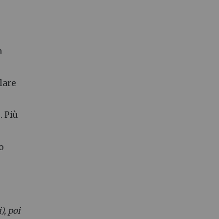
n
lare
. Più
to
), poi