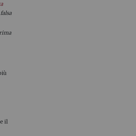
ra
 falsa
prima
più
e il