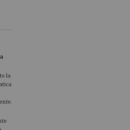
la
to la
atica
ente.
nte
e