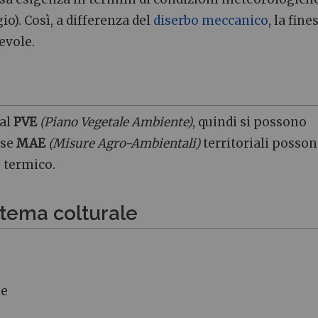
o). Così, a differenza del
diserbo meccanico
, la fine
evole.
 al
PVE
(Piano Vegetale Ambiente)
, quindi si possono
rse
MAE
(Misure Agro-Ambientali)
territoriali posso
o termico.
istema colturale
ne