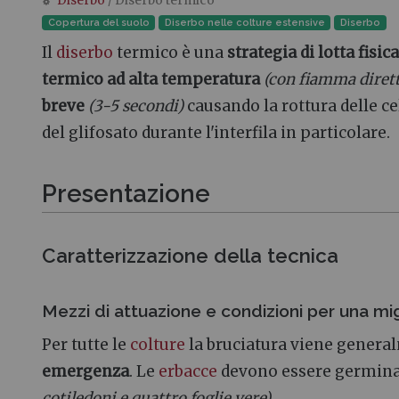
Diserbo
/ Diserbo termico
Vai a:
navigazione
,
ricerca
Copertura del suolo
Diserbo nelle colture estensive
Diserbo
Il
diserbo
termico è una
strategia di lotta fisica
termico ad alta temperatura
(con fiamma dirett
breve
(3-5 secondi)
causando la rottura delle cel
del glifosato durante l'interfila in particolare.
Presentazione
Caratterizzazione della tecnica
Mezzi di attuazione e condizioni per una migl
Per tutte le
colture
la bruciatura viene genera
emergenza
. Le
erbacce
devono essere germinate
cotiledoni e quattro foglie vere)
.