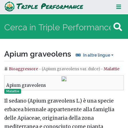
Apium graveolens
Apium graveolens
In altre lingue
Bioaggressore
- (Apium graveolens var. dulce) -
Malattie
Vai a:
navigazione
,
ricerca
Apium graveolens
Malattie
Il sedano (Apium graveolens L.) è una specie
erbacea biennale appartenente alla famiglia
delle Apiaceae, originaria della zona
mediterranea e conosciuto come pianta