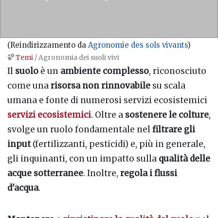
(Reindirizzamento da
Agronomie des sols vivants
)
Temi
/ Agronomia dei suoli vivi
Vai a:
navigazione
,
ricerca
Il
suolo
è un
ambiente complesso
, riconosciuto
come una
risorsa non rinnovabile
su scala
umana e fonte di numerosi servizi ecosistemici
servizi ecosistemici
. Oltre a
sostenere le colture
,
svolge un ruolo fondamentale nel
filtrare gli
input
(fertilizzanti, pesticidi) e, più in generale,
gli inquinanti, con un impatto sulla
qualità delle
acque sotterranee
. Inoltre,
regola i flussi
d'acqua
.